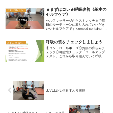
★まずはコレ★呼吸改善《基本の
まずはコレから！
セルフケア》
セルフマッサージからストレッチまで毎
日のルーティーンに取り入れていただき
たいセルフケアです♪.embed-container {
position: relative; padding-bottom:
56.25%; height: 0; ...
呼吸の質をチェックしましょう
まずはコレから！
①コントロールポーズ②お腹の膨らみチ
ェック③可能性チェック「ロールアップ
テスト」これから取り組んでいく呼吸改
善の指標になります。ぜひチェックして
みましょう♪
LEVEL2~3:体育すわり腹筋