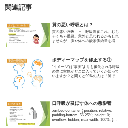
関連記事
質の悪い呼吸とは？
まずはコレから！
質の悪い呼吸 ＝ 呼吸過多これ、むち
ゃくちゃ重要。意外と思われるかもしれ
ませんが、脳や体への酸素供給量を増や
したいのなら「呼吸量を減らす」必要が
あるのです。.embed-container { position:
relative; pad...
ボディーマップを修正する①
呼吸の基礎知識
”イメージ”は”事実”よりも優先される呼吸
の際に空気がどこに入っていくか知って
いますか？と聞くと99%の人は「肺で
す」と答えるでしょう。しかし…その肺
はどの辺りにありますか？と聞くと答え
が分かれます。肋骨の下の方を触って
「この辺りかな？」と...
口呼吸が及ぼす体への悪影響
口呼吸改善
.embed-container { position: relative;
padding-bottom: 56.25%; height: 0;
overflow: hidden; max-width: 100%; }
.embed-co...