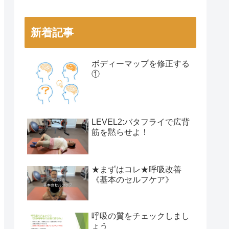
新着記事
ボディーマップを修正する
①
LEVEL2:バタフライで広背
筋を黙らせよ！
★まずはコレ★呼吸改善
《基本のセルフケア》
呼吸の質をチェックしまし
ょう